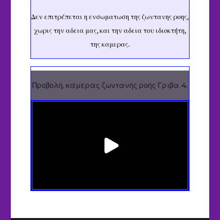
Δεν επιτρέπεται η ενσωματωση της ζωντανης ροης,
χωρις την αδεια μας, και την αδεια του ιδιοκτήτη,
της καμερας.
Προβολή, κάμερας ζωντανής ροής Γριβα 4.