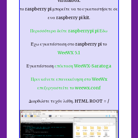
virtualbox.
το raspberry pi μπορείτε να το εγκαταστήσετε σε
ενα raspberry pi kit.
Περισσότερα δείτε raspberrypi pi
Εδω
Έχω εγκατάσταση στο raspberry pi το
WeeWX 5.1
Εγκατάσταση
επέκταση WeeWX-Saratoga
Πριν κάνετε επανεκκίνηση στο WeeWx
επεξεργαστείτε το weewx.conf
Διορθώστε τυχόν λάθη. HTML ROOT = /