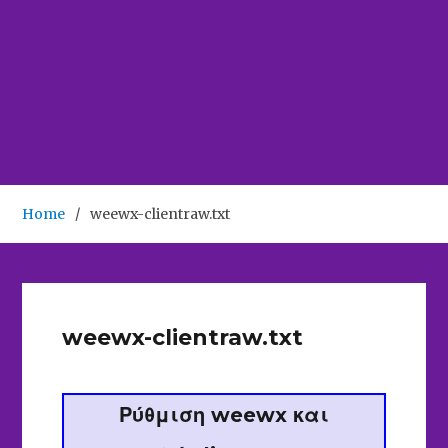
Home
weewx-clientraw.txt
weewx-clientraw.txt
Ρύθμιση weewx και