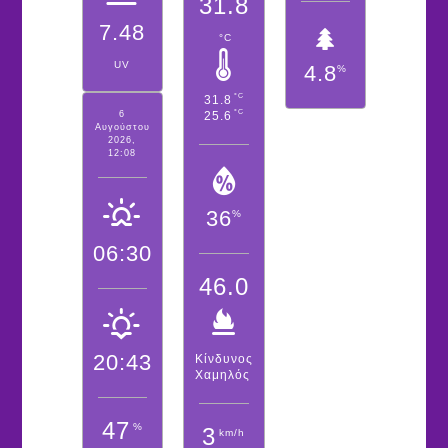
31.8
7.48
°C
UV
4.8
%
°C
31.8
°C
25.6
6
Αυγούστου
2026,
12:08
36
%
06:30
46.0
20:43
Κίνδυνος
Χαμηλός
47
%
3
km/h