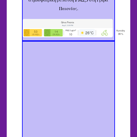
ατμοσφαιρική ρύπανση PM2,5 στη Γρίβα
Παιονίας.
Griva Peonia
Aug 6, 12:00 PM
Humidity
3
PM2.5
µg/m
53
14
26
℃
39
%
10
US AQI+
CN AQI+