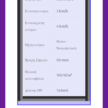
Ενταση ανεμου
3 km/h
Ενταση ριπη
4 km/h
ανέμου
Νοτιο-
Πηγη ανέμου
ΝοτιοΔυτικός
Βροχή, Σήμερα
0.0 mm
Ηλιακή
768 W/m²
ακτινοβολία
Δείκτης UV
7.48
uvi