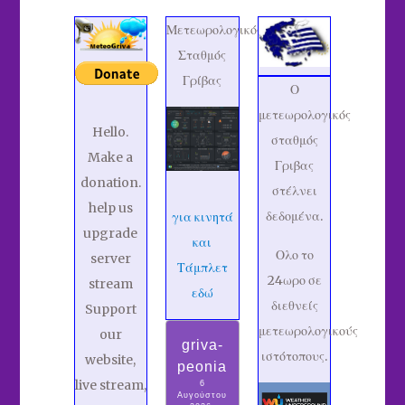
Μετεωρολογικός
Σταθμός
Γρίβας
Ο
μετεωρολογικός
Hello.
σταθμός
Make a
Γριβας
donation.
στέλνει
help us
δεδομένα.
για κινητά
upgrade
και
Ολο το
server
Τάμπλετ
24ωρο σε
stream
εδώ
διεθνείς
Support
μετεωρολογικούς
our
griva-
ιστότοπους.
website,
peonia
live stream,
6
Αυγούστου