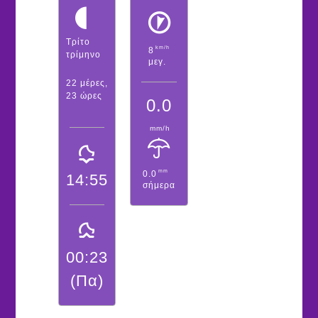
Τρίτο
km/h
8
τρίμηνο
μεγ.
22 μέρες,
23 ώρες
0.0
mm/h
mm
0.0
14:55
σήμερα
00:23
(Πα)