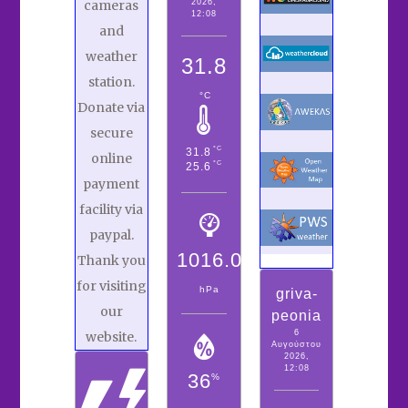
2026,
cameras
12:08
and
weather
31.8
station.
°C
Donate via
secure
°C
31.8
online
°C
25.6
payment
facility via
paypal.
1016.0
Thank you
for visiting
hPa
griva-
our
peonia
6
website.
Αυγούστου
2026,
12:08
36
%