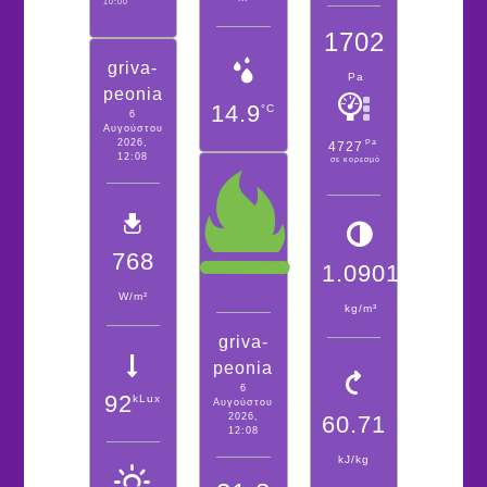
10:00
1702
griva-
Pa
peonia
14.9
°C
6
Αυγούστου
2026,
Pa
4727
12:08
σε κορεσμό
768
1.0901
W/m²
kg/m³
griva-
peonia
6
92
kLux
Αυγούστου
2026,
60.71
12:08
kJ/kg