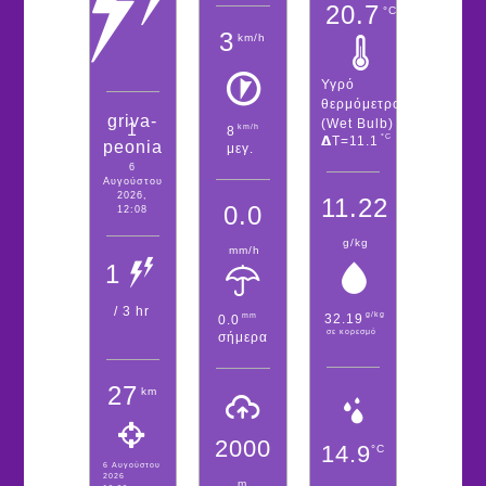
20.7
°C
3
km/h
Υγρό
θερμόμετρο
griva-
(Wet Bulb)
1
km/h
8
°C
𝝙T=11.1
peonia
μεγ.
6
Αυγούστου
2026,
11.22
0.0
12:08
g/kg
mm/h
1
/ 3 hr
g/kg
mm
32.19
0.0
σε κορεσμό
σήμερα
27
km
2000
14.9
°C
6 Αυγούστου
2026
m